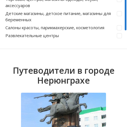
аксессуаров
Волгоградская область
Кировоградская область
Восточно-Казахстанская область
Амга
Иркутская обла
Хмельницкая о
Северо-Казахст
Асыма
Детские магазины, детское питание, магазины для
беременных
Салоны красоты, парикмахерские, косметология
Развлекательные центры
Все
Сбросить
Путеводители в городе
Нерюнграхе