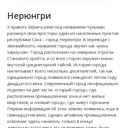
материальном статусе человека.
Как же выбрать достойную пару
Нерюнгри
обуви, чтобы не жалеть потом ни о
У правого берега реки под названием Чульман
раскинул свои просторы один из населенных пунктов
республики Саха – город Нерюнгри. В переводе с
эвенкийского, название города звучит как «река
хариусов». Город расположен на северных отрогах
Станового хребта, и со всех сторон окружен южно-
якутской среднегорной тайгой. История города
насчитывает всего несколько десятилетий, так как
официально город появился в семьдесят пятом году
двадцатого века. Современный город неофициально
поделен на две части: «старый город», где
расположена промышленная зона и нет жилых
кварталов, и «новый город», где живут горожане.
Первая информация об этих землях появилась еще в
семнадцатом веке, однако активное промышленное
освоение здесь началось только в конце
девятнадцатого века. На те времена здесь было