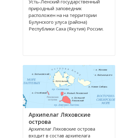
Усть-Ленский государственный
природный заповедник
расположен на на территории
Булунского улуса (района)
Республики Саха (Якутия) России.
Заповедник Усть-Ленский, общей
площадью 1433000 га, площадью
охранной зоны 1050000 га, создан
18 декабря 1985 года с целью
сохранения и изучения
Архипелаг Ляховские
острова
Архипелаг Ляховские острова
входит в состав архипелага