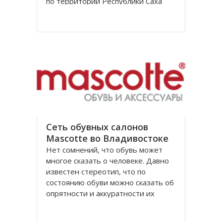
по территории Республики Саха
(Якутия) и Магаданской области.
Автомобильная дорога имеет
историческое название –
«Колымская трасса» или
«Колымский тракт». Дорога М56
«Колыма» является продолжением
трассы М56 «Лена», которая в свою
очередь
Сеть обувных салонов
Mascotte во Владивостоке
Нет сомнений, что обувь может
многое сказать о человеке. Давно
известен стереотип, что по
состоянию обуви можно сказать об
опрятности и аккуратности их
обладателя. Обувь так же дает
возможность судить о