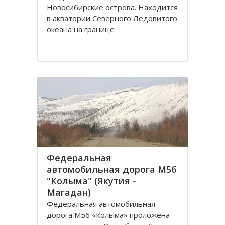
Новосибирские острова. Находится
в акватории Северного Ледовитого
океана на границе
Восточносибирского моря и моря
Лаптевых. Архипелаг включает
крупные острова Большой и Малый
Ляховские, и маленькие Столбовой
и Семеновский, общей площадью
6175
Федеральная
автомобильная дорога М56
"Колыма" (Якутия -
Магадан)
Федеральная автомобильная
дорога М56 «Колыма» проложена