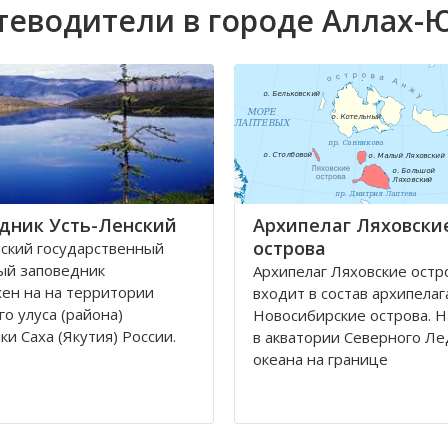
теводители в городе Аллах-
дник Усть-Ленский
Архипелаг Ляховски
острова
ский государственный
ый заповедник
Архипелаг Ляховские остр
ен на на территории
входит в состав архипелаг
го улуса (района)
Новосибирские острова. 
ки Саха (Якутия) России.
в акватории Северного Ле
океана на границе
ик Усть-Ленский, общей
Восточносибирского моря 
ю 1433000 га, площадью
Лаптевых. Архипелаг вклю
 зоны 1050000 га, создан
крупные острова Большой
ря 1985 года с целью
Ляховские, и маленькие С