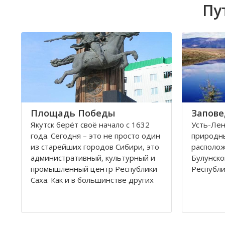
Пу
Площадь Победы
Запове
Якутск берёт своё начало с 1632
Усть-Лен
года. Сегодня – это не просто один
природн
из старейших городов Сибири, это
располож
административный, культурный и
Булунско
промышленный центр Республики
Республи
Саха. Как и в большинстве других
крупных городов, в Якутске есть
Заповедн
несколько площадей: Ленина,
площадь
Орджоникидзе, Дружбы, Победы и
охранной
Комсомольская
18 декаб