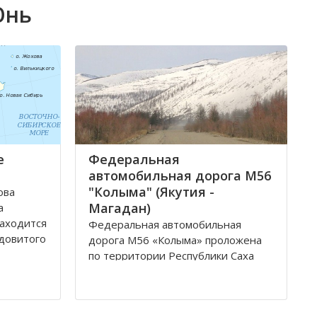
Юнь
е
Федеральная
автомобильная дорога М56
"Колыма" (Якутия -
ова
Магадан)
а
Находится
Федеральная автомобильная
довитого
дорога М56 «Колыма» проложена
по территории Республики Саха
и моря
(Якутия) и Магаданской области.
чает
Автомобильная дорога имеет
 и Малый
историческое название –
толбовой