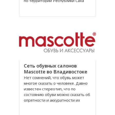
по территории Республики Саха
(Якутия) и Магаданской области.
Автомобильная дорога имеет
историческое название –
«Колымская трасса» или
«Колымский тракт». Дорога М56
«Колыма» является продолжением
трассы М56 «Лена», которая в свою
очередь
Сеть обувных салонов
Mascotte во Владивостоке
Нет сомнений, что обувь может
многое сказать о человеке. Давно
известен стереотип, что по
состоянию обуви можно сказать об
опрятности и аккуратности их
обладателя. Обувь так же дает
возможность судить о