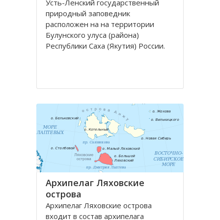
Усть-Ленский государственный
природный заповедник
расположен на на территории
Булунского улуса (района)
Республики Саха (Якутия) России.
Заповедник Усть-Ленский, общей
площадью 1433000 га, площадью
охранной зоны 1050000 га, создан
18 декабря 1985 года с целью
сохранения и изучения
Архипелаг Ляховские
острова
Архипелаг Ляховские острова
входит в состав архипелага