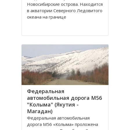
Новосибирские острова. Находится
в акватории Северного Ледовитого
океана на границе
Восточносибирского моря и моря
Лаптевых. Архипелаг включает
крупные острова Большой и Малый
Ляховские, и маленькие Столбовой
и Семеновский, общей площадью
6175
Федеральная
автомобильная дорога М56
"Колыма" (Якутия -
Магадан)
Федеральная автомобильная
дорога М56 «Колыма» проложена